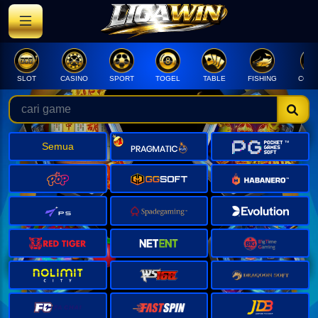
CASINO
SPORT
TOGEL
TABLE
FISHING
COCK F.
ARC
Semua