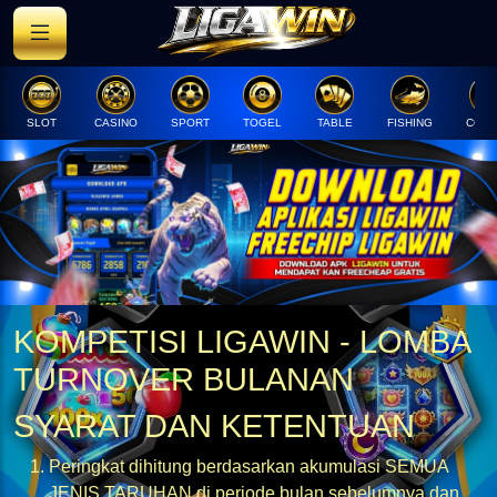
SLOT
CASINO
SPORT
TOGEL
TABLE
FISHING
COCK
KOMPETISI LIGAWIN - LOMBA
TURNOVER BULANAN
SYARAT DAN KETENTUAN
Peringkat dihitung berdasarkan akumulasi SEMUA
JENIS TARUHAN di periode bulan sebelumnya dan